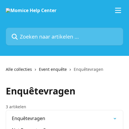
Naar de hoofdinhoud
Zoeken naar artikelen ...
Alle collecties
Event enquête
Enquêtevragen
Enquêtevragen
3 artikelen
Enquêtevragen