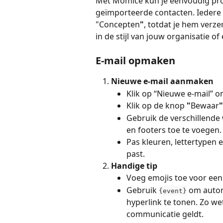
Met Momice kun je eenvoudig prof
geïmporteerde contacten. Iedere
"Concepten
"
, totdat je hem verze
in de stijl van jouw organisatie of
E-mail opmaken
Nieuwe e-mail aanmaken
Klik op “Nieuwe e-mail” o
Klik op de knop 
"
Bewaar
"
Gebruik de verschillende 
en footers toe te voegen.
Pas kleuren, lettertypen e
past.
Handige tip
Voeg emojis toe voor een
Gebruik 
 om autom
{event}
hyperlink te tonen. Zo we
communicatie geldt.