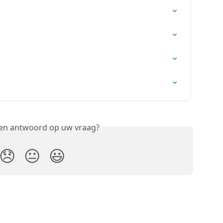
een antwoord op uw vraag?
😞
😐
😃