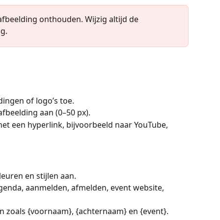
fbeelding onthouden. Wijzig altijd de 
g.
ingen of logo’s toe.
fbeelding aan (0–50 px).
et een hyperlink, bijvoorbeeld naar YouTube, 
kleuren en stijlen aan.
genda, aanmelden, afmelden, event website, 
 zoals {voornaam}, {achternaam} en {event}.