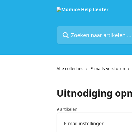
Naar de hoofdinhoud
Zoeken naar artikelen ...
Alle collecties
E-mails versturen
Uitnodiging o
9 artikelen
E-mail instellingen