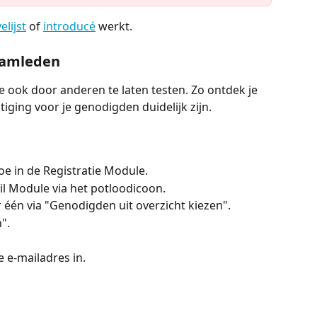
elijst
 of 
introducé
 werkt. 
teamleden
e ook door anderen te laten testen. Zo ontdek je 
tiging voor je genodigden duidelijk zijn.
oe in de Registratie Module.
il Module via het potloodicoon.
r één via "Genodigden uit overzicht kiezen".
".
e e-mailadres in.