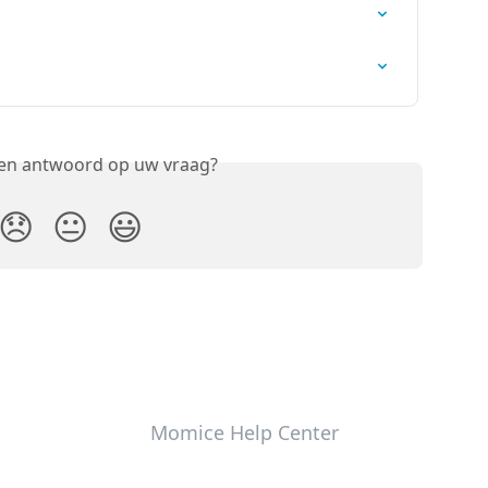
een antwoord op uw vraag?
😞
😐
😃
Momice Help Center