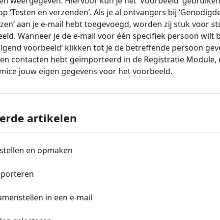
n weergegeven. Hiervoor kun je het ‘Voorbeeld’ gebruiken -
p ‘Testen en verzenden’. Als je al ontvangers bij ‘Genodigde
ezen’ aan je e-mail hebt toegevoegd, worden zij stuk voor s
eeld. Wanneer je de e-mail voor één specifiek persoon wilt b
olgend voorbeeld’ klikken tot je de betreffende persoon ge
een contacten hebt geïmporteerd in de Registratie Module, 
mice jouw eigen gegevens voor het voorbeeld.
erde artikelen
pstellen en opmaken
mporteren
menstellen in een e-mail