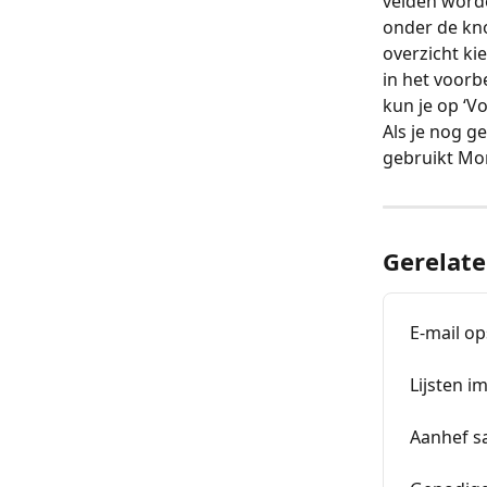
velden worde
onder de kno
overzicht ki
in het voorb
kun je op ‘V
Als je nog g
gebruikt Mo
Gerelate
E-mail o
Lijsten i
Aanhef sa