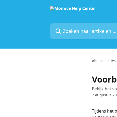
Naar de hoofdinhoud
Zoeken naar artikelen ...
Alle collecties
Voorb
Bekijk het v
2 augustus 2
Tijdens het 