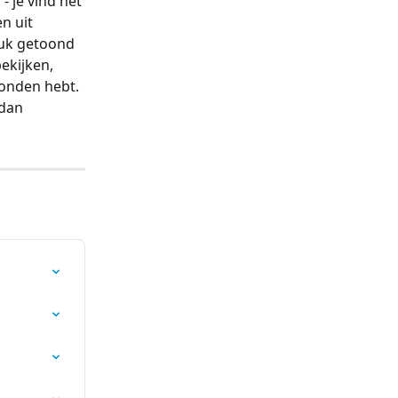
 je vind het 
n uit 
tuk getoond 
ekijken, 
vonden hebt. 
dan 