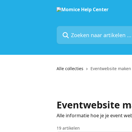
Naar de hoofdinhoud
Zoeken naar artikelen ...
Alle collecties
Eventwebsite maken
Eventwebsite 
Alle informatie hoe je je event w
19 artikelen