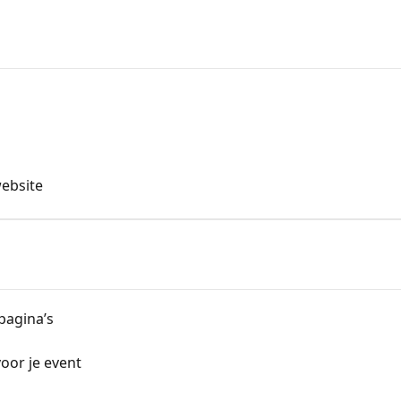
n
website
pagina’s
oor je event